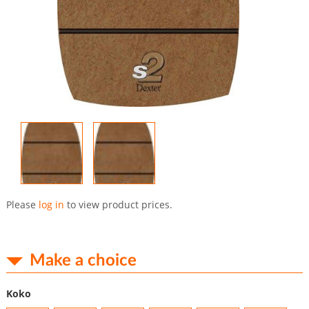
Skip
to
Please
log in
to view product prices.
the
beginning
of
the
Make a choice
images
gallery
Koko