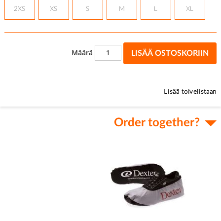
2XS
XS
S
M
L
XL
Määrä
LISÄÄ OSTOSKORIIN
Lisää toivelistaan
Order together?