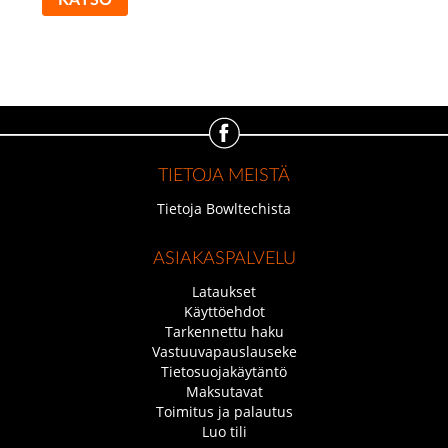
TIETOJA MEISTÄ
Tietoja Bowltechista
ASIAKASPALVELU
Lataukset
Käyttöehdot
Tarkennettu haku
Vastuuvapauslauseke
Tietosuojakäytäntö
Maksutavat
Toimitus ja palautus
Luo tili