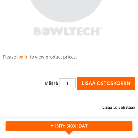
Skip
to
Please
log in
to view product prices.
the
beginning
of
the
Määrä
LISÄÄ OSTOSKORIIN
images
gallery
Lisää toivelistaan
YKSITYISKOHDAT