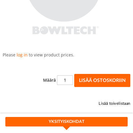
Skip
to
Please
log in
to view product prices.
the
beginning
of
the
Määrä
LISÄÄ OSTOSKORIIN
images
gallery
Lisää toivelistaan
YKSITYISKOHDAT