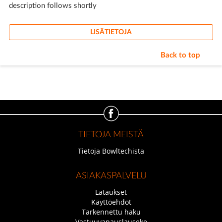
description follows shortly
LISÄTIETOJA
Back to top
TIETOJA MEISTÄ
Tietoja Bowltechista
ASIAKASPALVELU
Lataukset
Käyttöehdot
Tarkennettu haku
Vastuuvapauslauseke