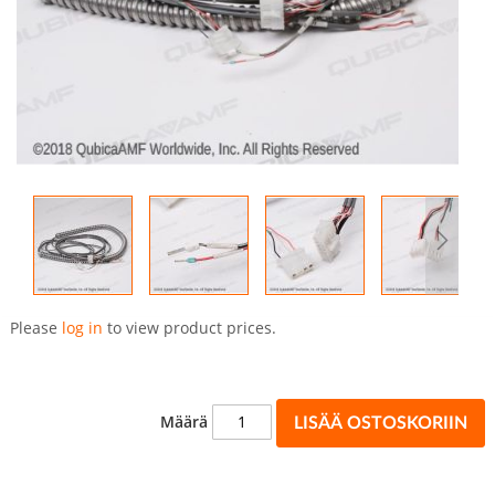
Skip
to
Please
log in
to view product prices.
the
beginning
of
the
Määrä
LISÄÄ OSTOSKORIIN
images
gallery