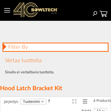
Skip
to
Content
Haku
Filter By
Vertaa tuotteita
Sinulla ei vertailtavia tuotteita.
Hood Latch Bracket Kit
4
Products
Aseta
Järjestys:
laskevaan
järjestykseen
Näytä