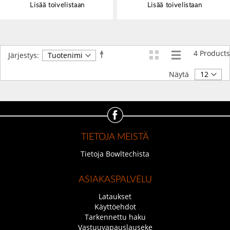
Lisää toivelistaan
Lisää toivelistaan
4
Products
Aseta
Järjestys:
laskevaan
järjestykseen
Näytä
TIETOJA MEISTÄ
Tietoja Bowltechista
ASIAKASPALVELU
Lataukset
Käyttöehdot
Tarkennettu haku
Vastuuvapauslauseke