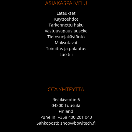
ASIAKASPALVELU
Lataukset
Käyttöehdot
Tarkennettu haku
Vastuuvapauslauseke
Tietosuojakäytäntö
Maksutavat
Toimitus ja palautus
Luo tili
OTA YHTEYTTÄ
Ristikiventie 6
04300 Tuusula
Finland
Puhelin:
+358 400 201 043
Sähköposti:
shop@bowltech.fi