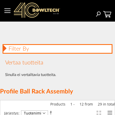
Skip
to
Content
Haku
Filter By
Vertaa tuotteita
Sinulla ei vertailtavia tuotteita.
Profile Ball Rack Assembly
Products
1
-
12
from
29
in total
Aseta
Järjestys: