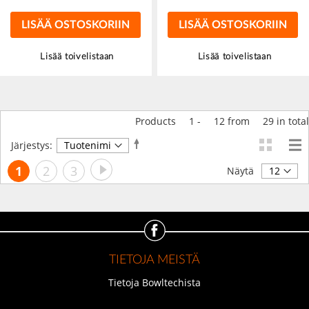
LISÄÄ OSTOSKORIIN
LISÄÄ OSTOSKORIIN
Lisää toivelistaan
Lisää toivelistaan
Products
1
-
12
from
29
in total
Aseta
Järjestys:
laskevaan
Sivu
Sivu
Seuraava
Luet
Sivu
Sivu
1
2
3
järjestykseen
Näytä
tällä
hetkellä
sivua
TIETOJA MEISTÄ
Tietoja Bowltechista