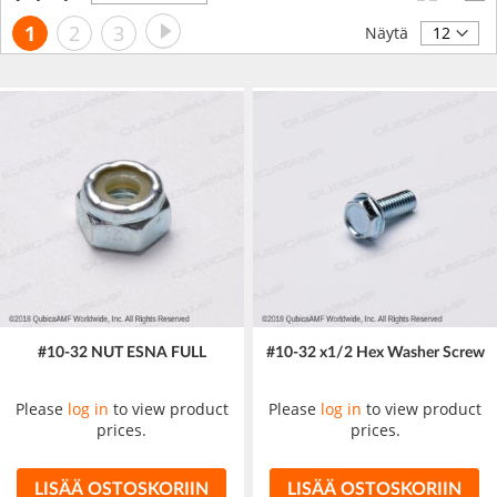
laskevaan
Sivu
Sivu
Seuraava
Luet
Sivu
Sivu
1
2
3
järjestykseen
Näytä
tällä
hetkellä
sivua
#10-32 NUT ESNA FULL
#10-32 x1/2 Hex Washer Screw
Please
log in
to view product
Please
log in
to view product
prices.
prices.
LISÄÄ OSTOSKORIIN
LISÄÄ OSTOSKORIIN