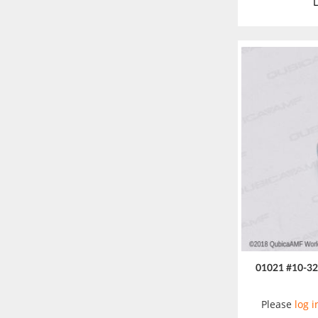
L
01021 #10-3
Please
log i