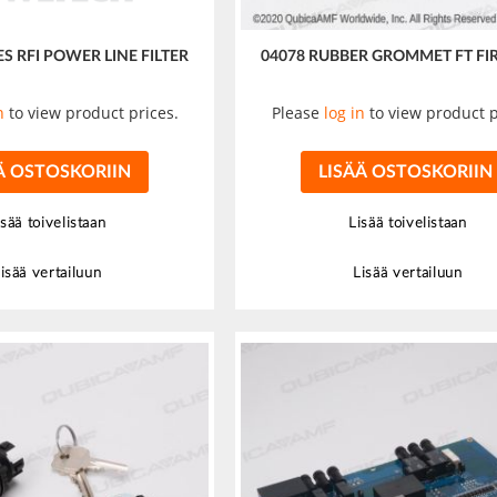
ES RFI POWER LINE FILTER
04078 RUBBER GROMMET FT FI
n
to view product prices.
Please
log in
to view product p
Ä OSTOSKORIIN
LISÄÄ OSTOSKORIIN
isää toivelistaan
Lisää toivelistaan
isää vertailuun
Lisää vertailuun