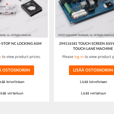
E-STOP NC LOCKING ASM
294116181 TOUCH SCREEN ASSY
TOUCH LANE MACHINE
n
to view product prices.
Please
log in
to view product p
Ä OSTOSKORIIN
LISÄÄ OSTOSKORIIN
isää toivelistaan
Lisää toivelistaan
isää vertailuun
Lisää vertailuun