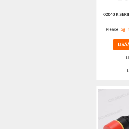
02040 K SERI
Please
log i
LISÄ
L
L