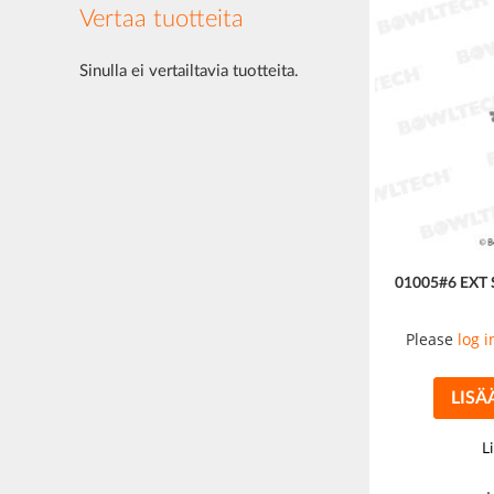
Vertaa tuotteita
Sinulla ei vertailtavia tuotteita.
01005#6 EXT
Please
log i
LISÄ
L