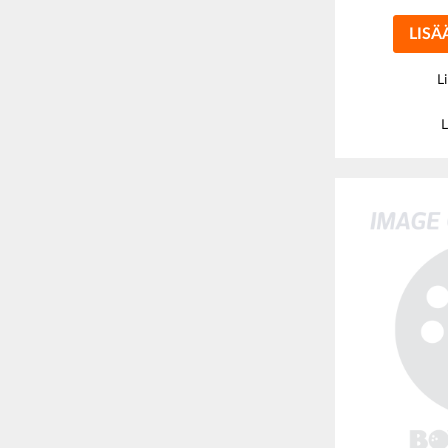
LISÄ
L
L