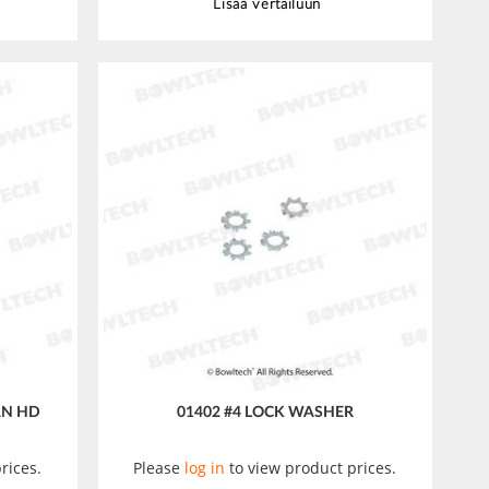
Lisää vertailuun
PAN HD
01402 #4 LOCK WASHER
rices.
Please
log in
to view product prices.