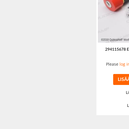
294115678 
Please
log i
LISÄ
L
L