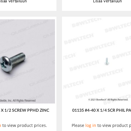
isää vertailuun
Lisää vertailuun
2 X 1/2 SCREW PPHD ZINC
01135 #4-40 X 1/4 SCR PHIL 
n
to view product prices.
Please
log in
to view product p