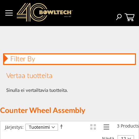
Skip
to
Content
Haku
Filter By
Vertaa tuotteita
Sinulla ei vertailtavia tuotteita.
Counter Wheel Assembly
3
Products
Aseta
Järjestys:
laskevaan
järjestykseen
Näytä