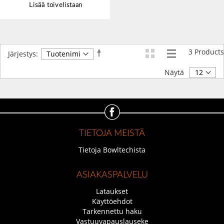
Lisää toivelistaan
3
Products
Aseta
Järjestys:
laskevaan
järjestykseen
Näytä
TIETOJA MEISTÄ
Tietoja Bowltechista
ASIAKASPALVELU
Lataukset
Käyttöehdot
Tarkennettu haku
Vastuuvapauslauseke