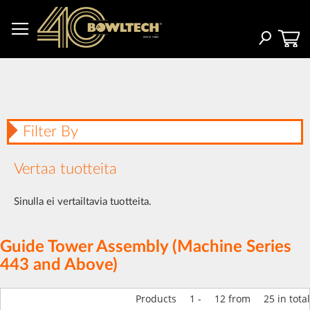
Skip
to
Content
Haku
Filter By
Vertaa tuotteita
Sinulla ei vertailtavia tuotteita.
Guide Tower Assembly (Machine Series
443 and Above)
Products
1
-
12
from
25
in total