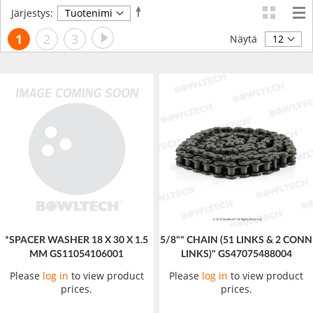
Aseta
Järjestys:
laskevaan
Sivu
Sivu
Seuraava
Luet
Sivu
Sivu
1
2
3
järjestykseen
Näytä
tällä
hetkellä
sivua
*SPACER WASHER 18 X 30 X 1.5
5/8"" CHAIN (51 LINKS & 2 CONN
MM GS11054106001
LINKS)" GS47075488004
Please
log in
to view product
Please
log in
to view product
prices.
prices.