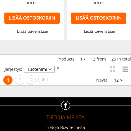
prices.
prices.
LISÄÄ OSTOSKORIIN
LISÄÄ OSTOSKORIIN
Lisää toivelistaan
Lisää toivelistaan
Products
1
-
12
from
25
in total
Aseta
Järjestys:
laskevaan
Sivu
Sivu
Seuraava
Luet
Sivu
Sivu
1
2
3
järjestykseen
Näytä
tällä
hetkellä
sivua
TIETOJA MEISTÄ
Tietoja Bowltechista