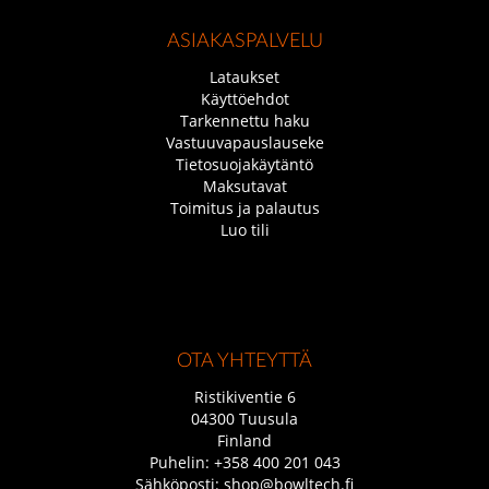
ASIAKASPALVELU
Lataukset
Käyttöehdot
Tarkennettu haku
Vastuuvapauslauseke
Tietosuojakäytäntö
Maksutavat
Toimitus ja palautus
Luo tili
OTA YHTEYTTÄ
Ristikiventie 6
04300 Tuusula
Finland
Puhelin:
+358 400 201 043
Sähköposti:
shop@bowltech.fi