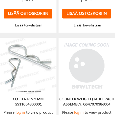
LISÄÄ OSTOSKORIIN
LISÄÄ OSTOSKORIIN
Lisää toivelistaan
Lisää toivelistaan
COTTER PIN 2 MM
COUNTER WEIGHT (TABLE RACK
GS11054300001
ASSEMBLY) GS47070386004
Please
log in
to view product
Please
log in
to view product