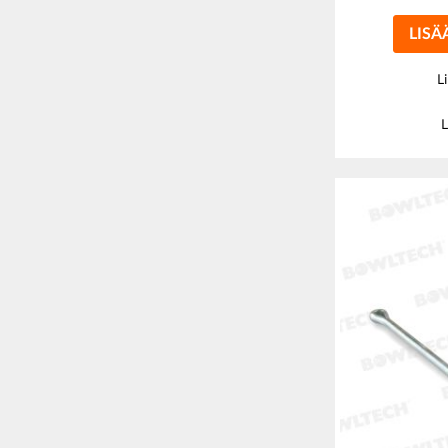
LISÄ
L
L