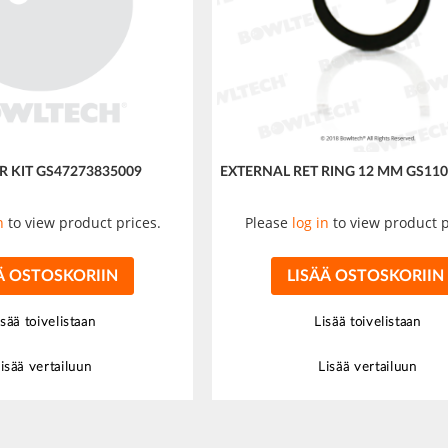
R KIT GS47273835009
EXTERNAL RET RING 12 MM GS11
n
to view product prices.
Please
log in
to view product p
Ä OSTOSKORIIN
LISÄÄ OSTOSKORIIN
isää toivelistaan
Lisää toivelistaan
isää vertailuun
Lisää vertailuun