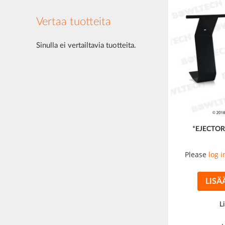
Vertaa tuotteita
Sinulla ei vertailtavia tuotteita.
*EJECTOR
Please
log i
LISÄ
L