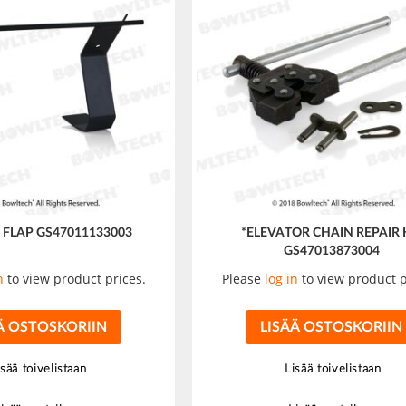
 FLAP GS47011133003
*ELEVATOR CHAIN REPAIR 
GS47013873004
n
to view product prices.
Please
log in
to view product p
Ä OSTOSKORIIN
LISÄÄ OSTOSKORIIN
isää toivelistaan
Lisää toivelistaan