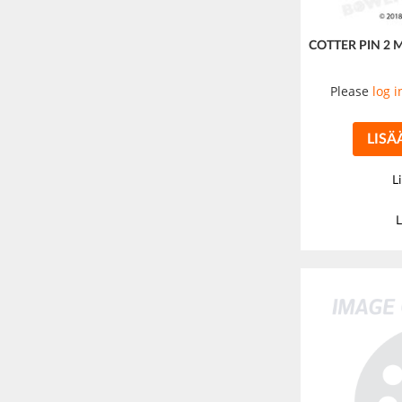
COTTER PIN 2 
Please
log i
LISÄ
L
L