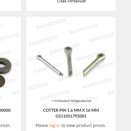
Lisää vertailuun
00000
COTTER PIN 1.6 MM X 16 MM
GS11051795001
rices.
Please
log in
to view product prices.