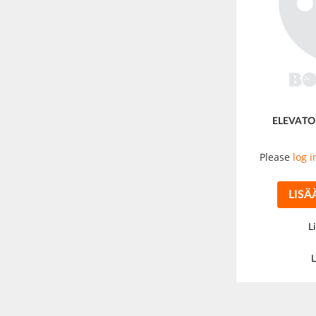
ELEVATO
Please
log i
LISÄ
L
L