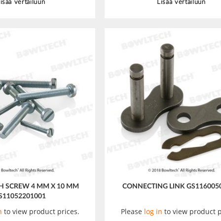
isää vertailuun
Lisää vertailuun
 SCREW 4 MM X 10 MM
CONNECTING LINK GS116005
S11052201001
n
to view product prices.
Please
log in
to view product p