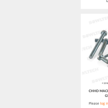
L
CHHD MACH
G
Please
log i