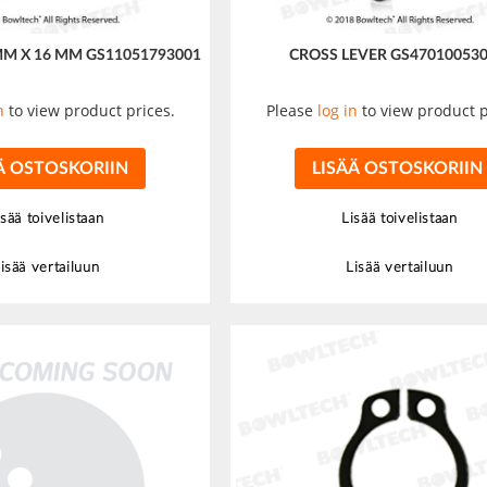
MM X 16 MM GS11051793001
CROSS LEVER GS47010053
n
to view product prices.
Please
log in
to view product p
Ä OSTOSKORIIN
LISÄÄ OSTOSKORIIN
isää toivelistaan
Lisää toivelistaan
isää vertailuun
Lisää vertailuun