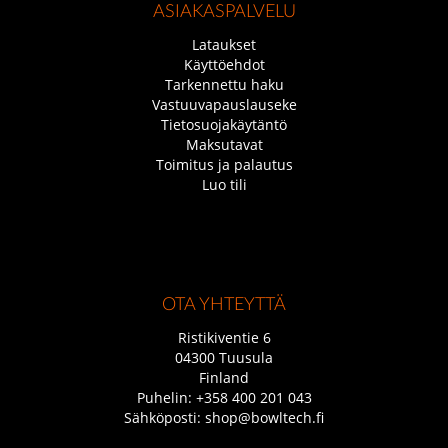
ASIAKASPALVELU
Lataukset
Käyttöehdot
Tarkennettu haku
Vastuuvapauslauseke
Tietosuojakäytäntö
Maksutavat
Toimitus ja palautus
Luo tili
OTA YHTEYTTÄ
Ristikiventie 6
04300 Tuusula
Finland
Puhelin:
+358 400 201 043
Sähköposti:
shop@bowltech.fi