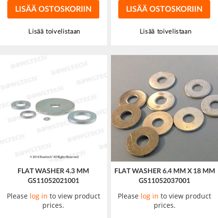
LISÄÄ OSTOSKORIIN
LISÄÄ OSTOSKORIIN
Lisää toivelistaan
Lisää toivelistaan
FLAT WASHER 4.3 MM
FLAT WASHER 6.4 MM X 18 MM
GS11052021001
GS11052037001
Please
log in
to view product
Please
log in
to view product
prices.
prices.