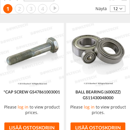
laskevaan
Sivu
Sivu
Seuraava
Luet
Sivu
Sivu
Sivu
1
2
3
4
järjestykseen
Näytä
tällä
hetkellä
sivua
*CAP SCREW GS47861003001
BALL BEARING (6000ZZ)
GS11430048000
Please
log in
to view product
Please
log in
to view product
prices.
prices.
LISÄÄ OSTOSKORIIN
LISÄÄ OSTOSKORIIN