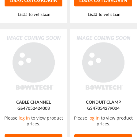
LISÄÄ OSTOSKORIIN
LISÄÄ OSTOSKORIIN
Lisää toivelistaan
Lisää toivelistaan
CABLE CHANNEL
CONDUIT CLAMP
GS47052424003
GS47054279004
Please
log in
to view product
Please
log in
to view product
prices.
prices.