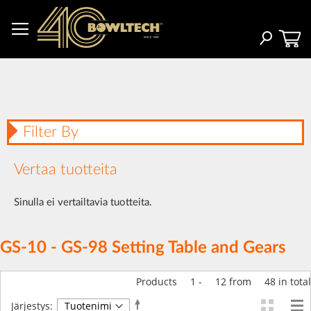
Skip
to
Content
Haku
Filter By
Vertaa tuotteita
Sinulla ei vertailtavia tuotteita.
GS-10 - GS-98 Setting Table and Gears
Products
1
-
12
from
48
in total
Aseta
Järjestys: