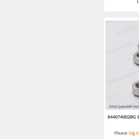
L
844074002BG 1
Please
log i