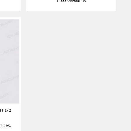
Lisää vertailuun
T 1/2
rices.