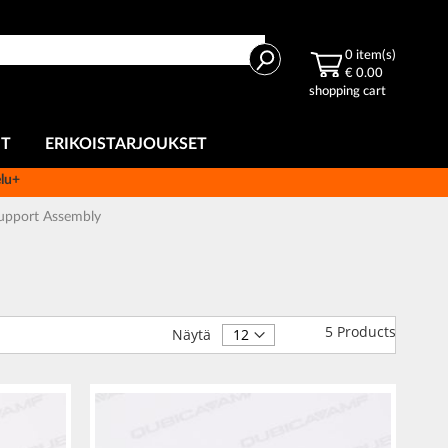
Haku
0
item(s)
€ 0.00
shopping cart
UT
ERIKOISTARJOUKSET
elu+
Support Assembly
5
Products
Näytä