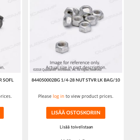
R SOFL
844050002BG 1/4-28 NUT STVR LK BAG/10
rices.
Please
log in
to view product prices.
LISÄÄ OSTOSKORIIN
Lisää toivelistaan