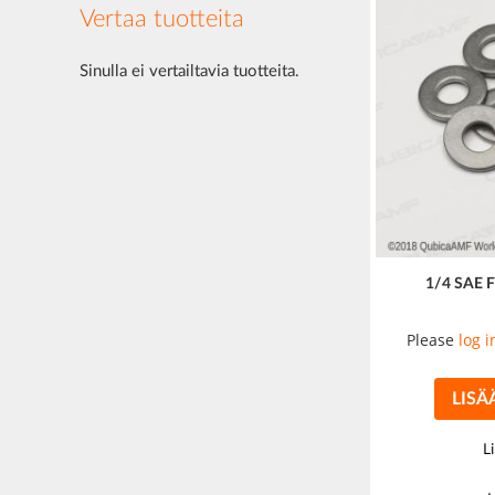
Vertaa tuotteita
Sinulla ei vertailtavia tuotteita.
1/4 SAE
Please
log i
LISÄ
L