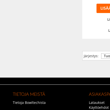
LISÄ
L
L
Järjestys:
TIETOJA MEISTÄ
ASIAKASP
Tietoja Bowltechista
Lataukset
Käyttöehdot