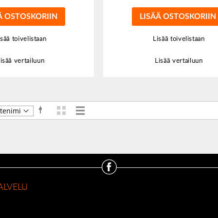
Ä OSTOSKORIIN
LISÄÄ OSTOSKORIIN
isää toivelistaan
Lisää toivelistaan
isää vertailuun
Lisää vertailuun
Ruudukko
Luettelo
Aseta
Näkymät
laskevaan
järjestykseen
ALVELU