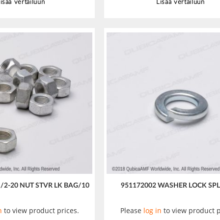
isää vertailuun
Lisää vertailuun
/2-20 NUT STVR LK BAG/10
951172002 WASHER LOCK SPLI
n
to view product prices.
Please
log in
to view product p