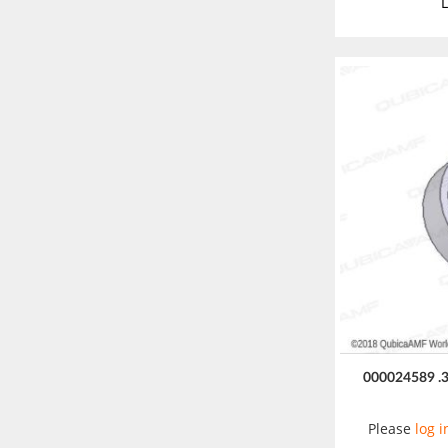
L
000024589 .3
Please
log i