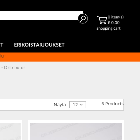
Haku
0
item(s)
€ 0.00
shopping cart
UT
ERIKOISTARJOUKSET
elu+
- Distributor
6
Products
Näytä