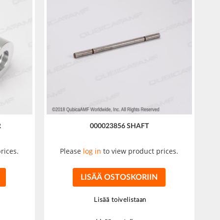
R
000023856 SHAFT
rices.
Please
log in
to view product prices.
LISÄÄ OSTOSKORIIN
Lisää toivelistaan