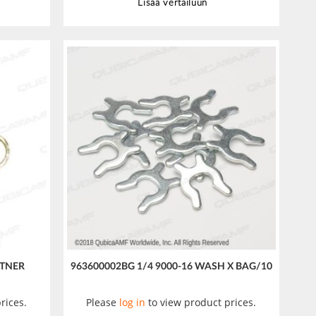
Lisää vertailuun
HTNER
963600002BG 1/4 9000-16 WASH X BAG/10
rices.
Please
log in
to view product prices.