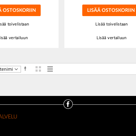
Ä OSTOSKORIIN
LISÄÄ OSTOSKORIIN
isää toivelistaan
Lisää toivelistaan
isää vertailuun
Lisää vertailuun
Ruudukko
Luettelo
Aseta
Näkymät
laskevaan
järjestykseen
ALVELU