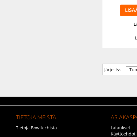
LISÄ
L
L
Järjestys:
TIETOJA MEISTÄ
ASIAKASP
Tietoja Bowltechista
Lataukset
Käyttöehdot