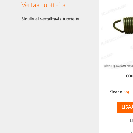
Vertaa tuotteita
Sinulla ei vertailtavia tuotteita.
00
Please
log i
LISÄ
L