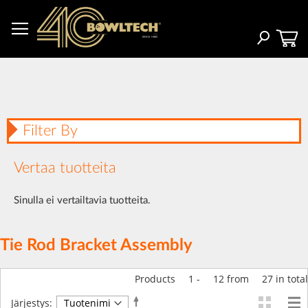
Skip
to
Content
Haku
Filter By
Vertaa tuotteita
Sinulla ei vertailtavia tuotteita.
Tie Rod Bracket Assembly
Products
1
-
12
from
27
in total
Aseta
Järjestys: