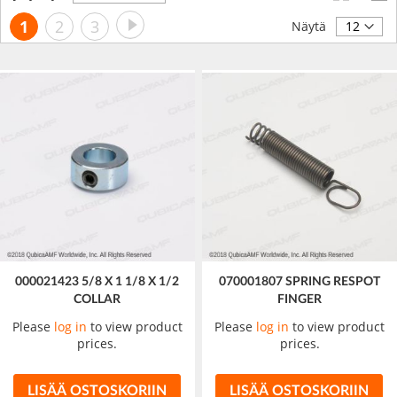
laskevaan
Sivu
Sivu
Seuraava
Luet
Sivu
Sivu
1
2
3
järjestykseen
Näytä
tällä
hetkellä
sivua
000021423 5/8 X 1 1/8 X 1/2
070001807 SPRING RESPOT
COLLAR
FINGER
Please
log in
to view product
Please
log in
to view product
prices.
prices.
LISÄÄ OSTOSKORIIN
LISÄÄ OSTOSKORIIN