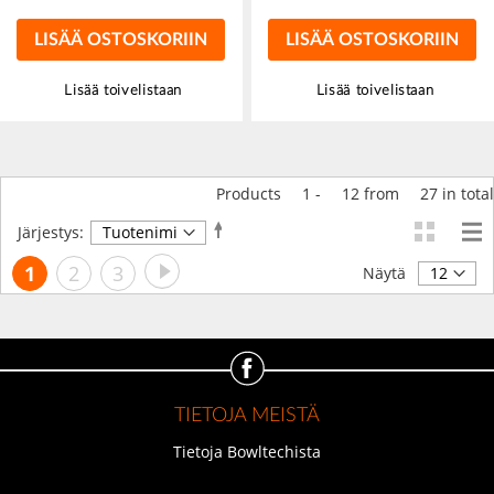
LISÄÄ OSTOSKORIIN
LISÄÄ OSTOSKORIIN
Lisää toivelistaan
Lisää toivelistaan
Products
1
-
12
from
27
in total
Aseta
Järjestys:
laskevaan
Sivu
Sivu
Seuraava
Luet
Sivu
Sivu
1
2
3
järjestykseen
Näytä
tällä
hetkellä
sivua
TIETOJA MEISTÄ
Tietoja Bowltechista