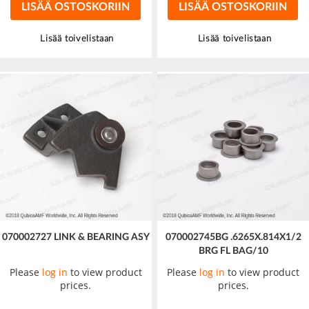
LISÄÄ OSTOSKORIIN
LISÄÄ OSTOSKORIIN
Lisää toivelistaan
Lisää toivelistaan
070002727 LINK & BEARING ASY
070002745BG .6265X.814X1/2
BRG FL BAG/10
Please
log in
to view product
Please
log in
to view product
prices.
prices.