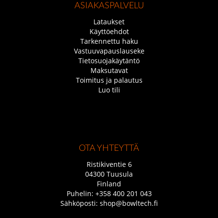
ASIAKASPALVELU
Lataukset
Käyttöehdot
Tarkennettu haku
Vastuuvapauslauseke
Tietosuojakäytäntö
Maksutavat
Toimitus ja palautus
Luo tili
OTA YHTEYTTÄ
Ristikiventie 6
04300 Tuusula
Finland
Puhelin:
+358 400 201 043
Sähköposti:
shop@bowltech.fi