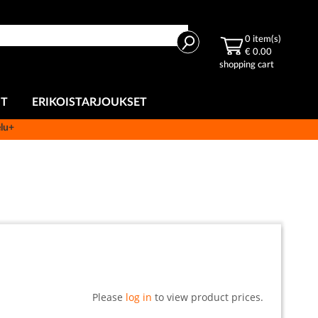
Haku
0
item(s)
€ 0.00
shopping cart
UT
ERIKOISTARJOUKSET
elu+
Please
log in
to view product prices.