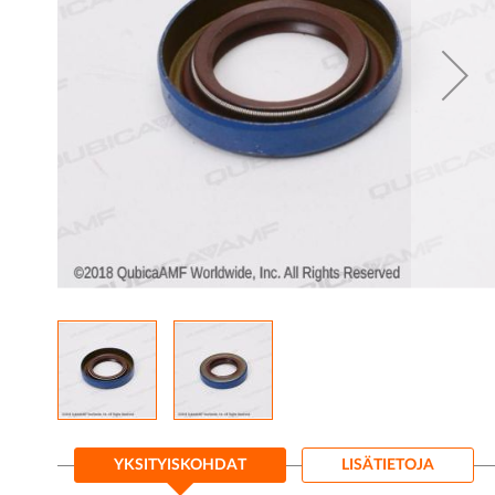
gallery
Skip
to
YKSITYISKOHDAT
LISÄTIETOJA
the