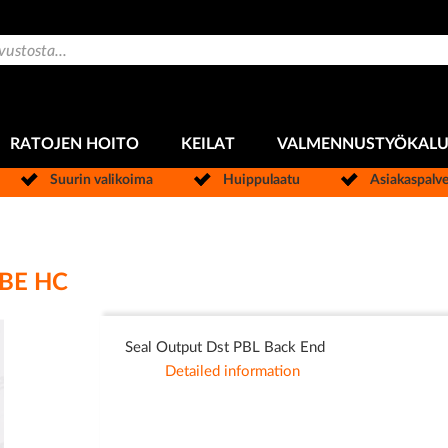
RATOJEN HOITO
KEILAT
VALMENNUSTYÖKAL
Suurin valikoima
Huippulaatu
Asiakaspalv
 BE HC
Seal Output Dst PBL Back End
Detailed information