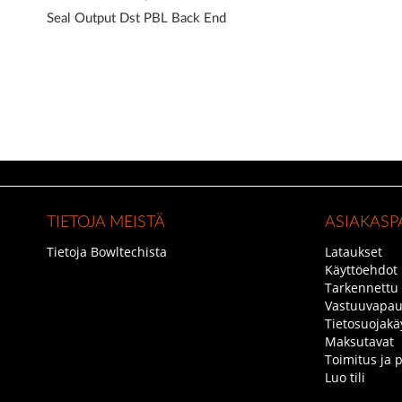
beginning
of
Seal Output Dst PBL Back End
the
images
gallery
TIETOJA MEISTÄ
ASIAKASP
Tietoja Bowltechista
Lataukset
Käyttöehdot
Tarkennettu
Vastuuvapau
Tietosuojakä
Maksutavat
Toimitus ja 
Luo tili