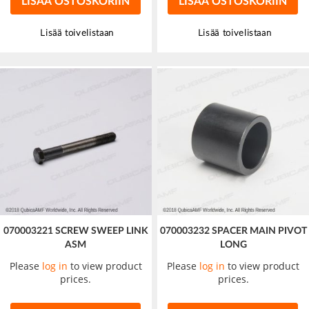
LISÄÄ OSTOSKORIIN
LISÄÄ OSTOSKORIIN
Lisää toivelistaan
Lisää toivelistaan
070003221 SCREW SWEEP LINK
070003232 SPACER MAIN PIVOT
ASM
LONG
Please
log in
to view product
Please
log in
to view product
prices.
prices.