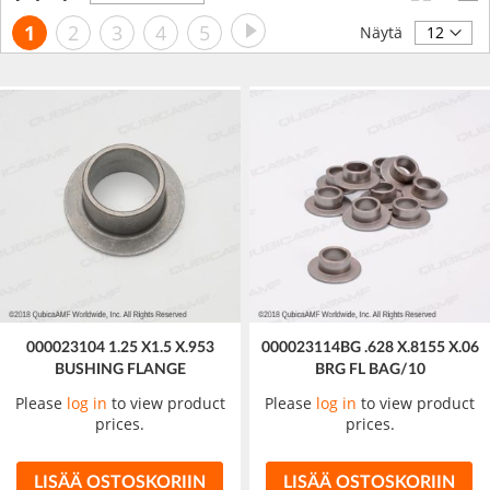
laskevaan
Sivu
Sivu
Seuraava
Luet
Sivu
Sivu
Sivu
Sivu
1
2
3
4
5
järjestykseen
Näytä
tällä
hetkellä
sivua
000023104 1.25 X1.5 X.953
000023114BG .628 X.8155 X.06
BUSHING FLANGE
BRG FL BAG/10
Please
log in
to view product
Please
log in
to view product
prices.
prices.
LISÄÄ OSTOSKORIIN
LISÄÄ OSTOSKORIIN