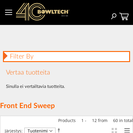
Skip
to
Content
Haku
Filter By
Vertaa tuotteita
Sinulla ei vertailtavia tuotteita.
Front End Sweep
Products
1
-
12
from
60
in total
Aseta
Järjestys: