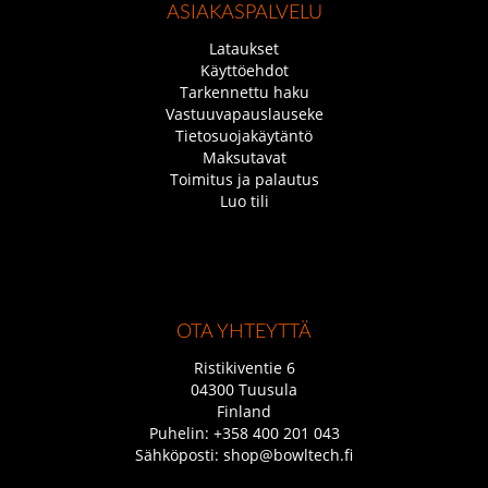
ASIAKASPALVELU
Lataukset
Käyttöehdot
Tarkennettu haku
Vastuuvapauslauseke
Tietosuojakäytäntö
Maksutavat
Toimitus ja palautus
Luo tili
OTA YHTEYTTÄ
Ristikiventie 6
04300 Tuusula
Finland
Puhelin:
+358 400 201 043
Sähköposti:
shop@bowltech.fi