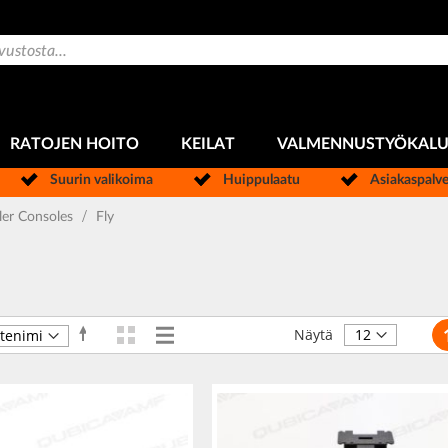
RATOJEN HOITO
KEILAT
VALMENNUSTYÖKAL
Suurin valikoima
Huippulaatu
Asiakaspalv
er Consoles
Fly
Si
Ruudukko
Luettelo
Aseta
Näkymät
Näytä
laskevaan
järjestykseen