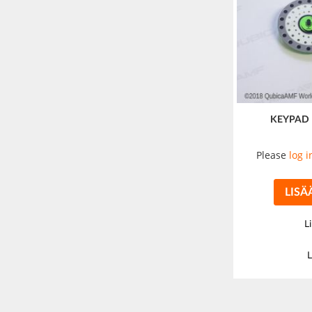
KEYPAD 
Please
log i
LISÄ
L
L