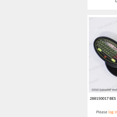
L
288150017 BES
Please
log i