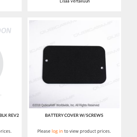
Lisää vertailuun
 BLK REV2
BATTERY COVER W/SCREWS
rices.
Please
log in
to view product prices.