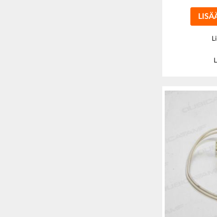
LISÄ
L
L