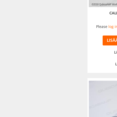
CAL
Please
log i
LISÄ
L
L