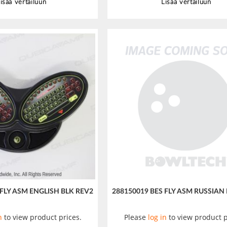
isää vertailuun
Lisää vertailuun
 FLY ASM ENGLISH BLK REV2
288150019 BES FLY ASM RUSSIAN
n
to view product prices.
Please
log in
to view product p