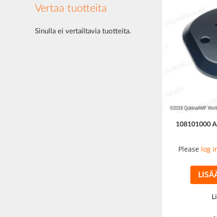
Vertaa tuotteita
Sinulla ei vertailtavia tuotteita.
108101000 
Please
log i
LISÄ
L