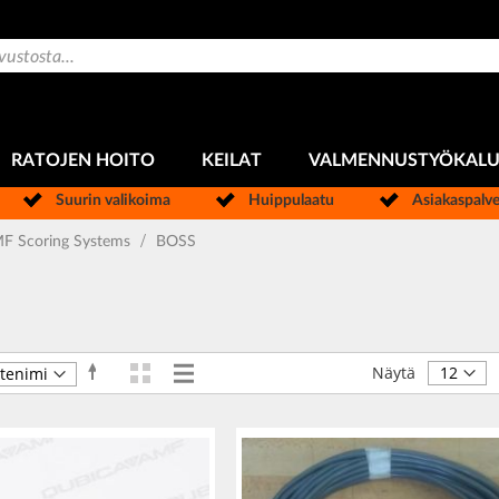
RATOJEN HOITO
KEILAT
VALMENNUSTYÖKAL
Suurin valikoima
Huippulaatu
Asiakaspalv
F Scoring Systems
BOSS
Ruudukko
Luettelo
Aseta
Näkymät
Näytä
laskevaan
järjestykseen