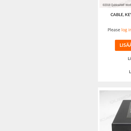
CABLE, K
Please
log i
LISÄ
L
L