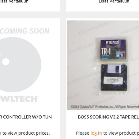
isää vertailuun
Lisää vertailuun
R CONTROLLER W/O TUN
BOSS SCORING V3.2 TAPE RE
n
to view product prices.
Please
log in
to view product p