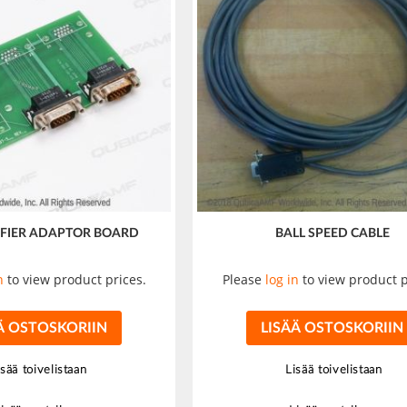
IFIER ADAPTOR BOARD
BALL SPEED CABLE
n
to view product prices.
Please
log in
to view product p
Ä OSTOSKORIIN
LISÄÄ OSTOSKORIIN
isää toivelistaan
Lisää toivelistaan