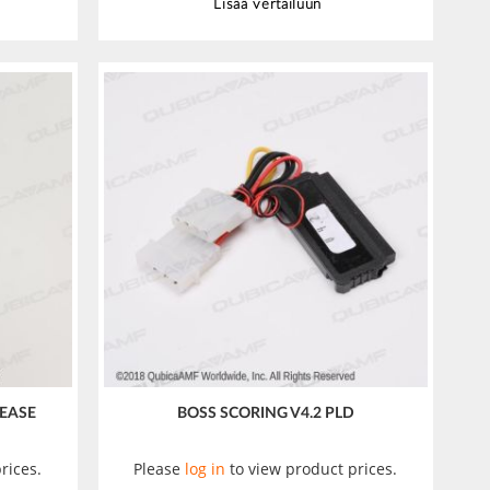
Lisää vertailuun
LEASE
BOSS SCORING V4.2 PLD
rices.
Please
log in
to view product prices.