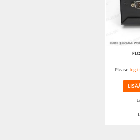
FLO
Please
log i
LISÄ
L
L