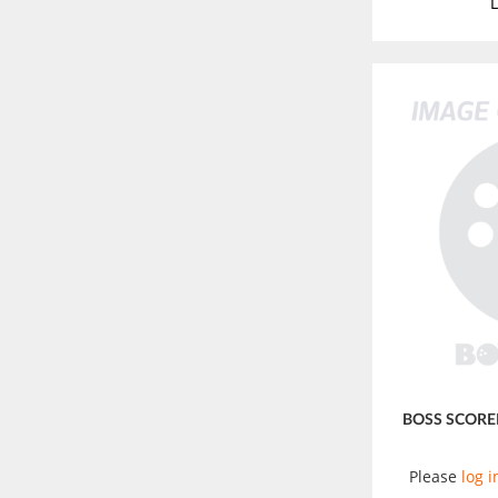
L
BOSS SCORE
Please
log i