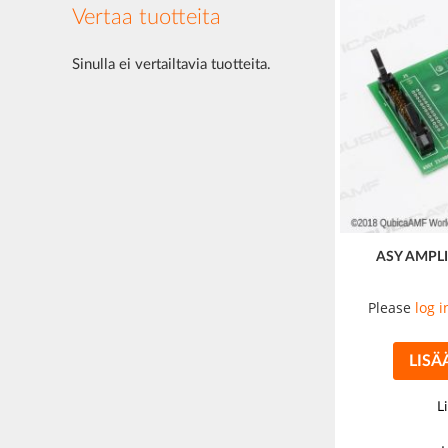
Vertaa tuotteita
Sinulla ei vertailtavia tuotteita.
ASY AMPL
Please
log i
LISÄ
L