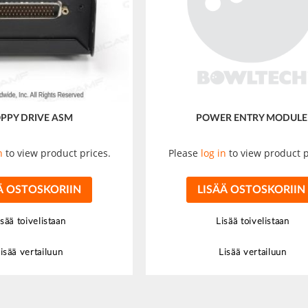
PPY DRIVE ASM
POWER ENTRY MODULE
n
to view product prices.
Please
log in
to view product p
Ä OSTOSKORIIN
LISÄÄ OSTOSKORIIN
isää toivelistaan
Lisää toivelistaan
isää vertailuun
Lisää vertailuun