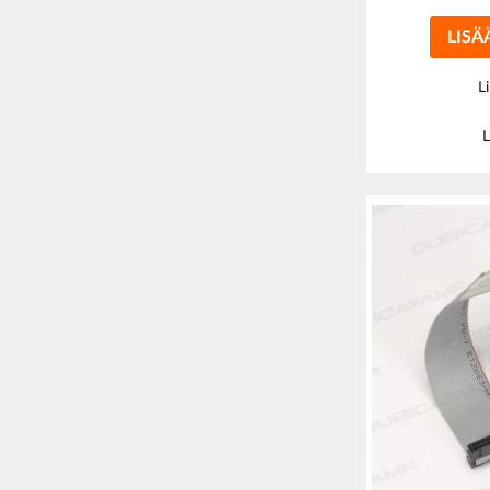
LISÄ
L
L