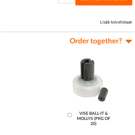
Lisää toivelistaan
Order together?
Lisää
VISE BALL-IT &
MOLLYS (PKG OF
ostoskoriin
20)